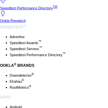
TM
Speedtest Performance Directory
Ookla Research
®
SPEEDTEST
Advertise
™
Speedtest Awards
™
Speedtest Servers
™
Speedtest Performance Directory
®
OOKLA
BRANDS
®
Downdetector
®
Ekahau
®
RootMetrics
APPS
Android